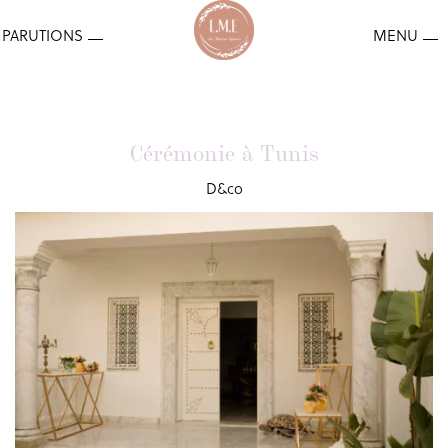
Cérémonie à Tunis
D&co