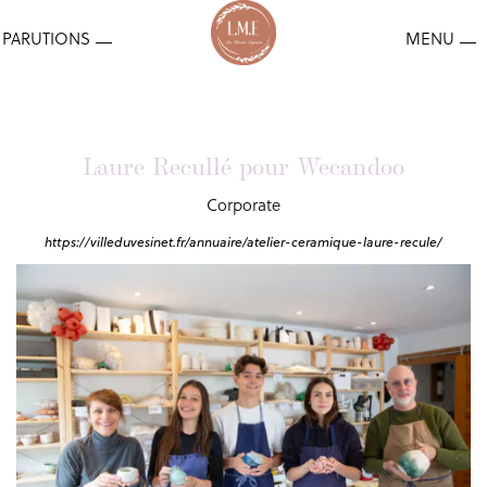
Laure Recullé pour Wecandoo
Corporate
https://villeduvesinet.fr/annuaire/atelier-ceramique-laure-recule/