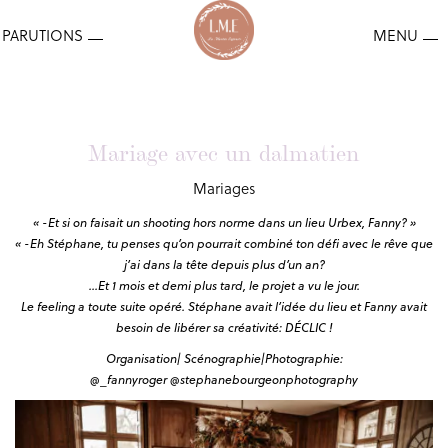
Mariage avec un dalmatien
Mariages
« -Et si on faisait un shooting hors norme dans un lieu Urbex, Fanny? »
« -Eh Stéphane, tu penses qu’on pourrait combiné ton défi avec le rêve que
j’ai dans la tête depuis plus d’un an?
…Et 1 mois et demi plus tard, le projet a vu le jour.
Le feeling a toute suite opéré. Stéphane avait l’idée du lieu et Fanny avait
besoin de libérer sa créativité: DÉCLIC !
Organisation| Scénographie|Photographie:
@_fannyroger
@stephanebourgeonphotography